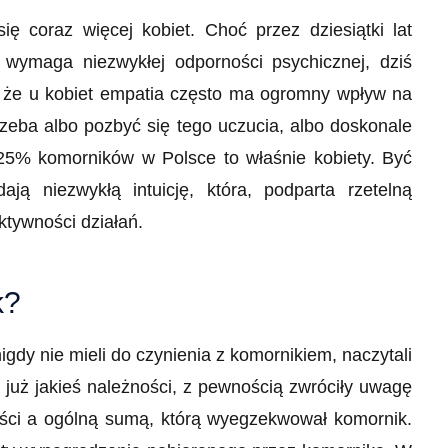
ę coraz więcej kobiet. Choć przez dziesiątki lat
wymaga niezwykłej odporności psychicznej, dziś
, że u kobiet empatia często ma ogromny wpływ na
rzeba albo pozbyć się tego uczucia, albo doskonale
25% komorników w Polsce to właśnie kobiety. Być
ją niezwykłą intuicję, która, podparta rzetelną
ktywności działań.
k?
nigdy nie mieli do czynienia z komornikiem, naczytali
ł już jakieś należności, z pewnością zwróciły uwagę
ości a ogólną sumą, którą wyegzekwował komornik.