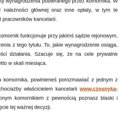
woty wynagrodzenia pobieranego przez komornika. W
 należności głównej oraz inne opłaty, w tym te
 pracowników kancelarii.
komornik funkcjonuje przy jakimś sądzie rejonowym,
nia z tego tytułu. To, jakie wynagrodzenie osiąga,
ości działania. Szacuje się, że na cele prywatne
tto w skali miesiąca.
u komornika, powinieneś porozmawiać z jednym z
chociażby właścicielem kancelarii
www.czosnyka-
onym komornikiem z pewnością poznasz blaski i
cie tej ważnej decyzji.