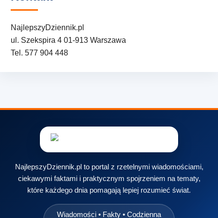
NajlepszyDziennik.pl
ul. Szekspira 4 01-913 Warszawa
Tel. 577 904 448
NajlepszyDziennik.pl to portal z rzetelnymi wiadomościami,
ciekawymi faktami i praktycznym spojrzeniem na tematy,
które każdego dnia pomagają lepiej rozumieć świat.
Wiadomości • Fakty • Codzienna