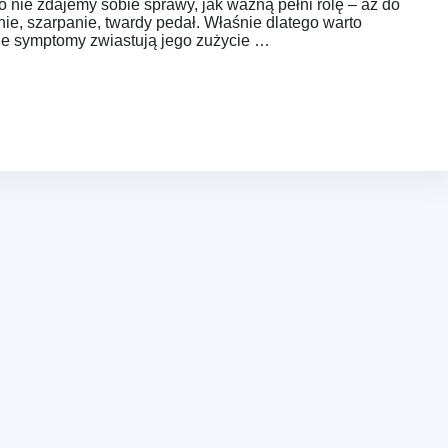
 nie zdajemy sobie sprawy, jak ważną pełni rolę – aż do
ie, szarpanie, twardy pedał. Właśnie dlatego warto
ie symptomy zwiastują jego zużycie …