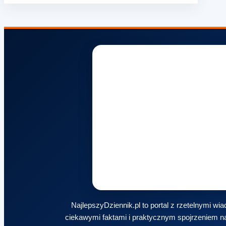
NajlepszyDziennik.pl to portal z rzetelnymi w
ciekawymi faktami i praktycznym spojrzeniem na