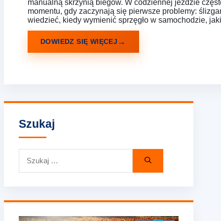
manualną skrzynią biegów. W codziennej jeździe często
momentu, gdy zaczynają się pierwsze problemy: ślizgan
wiedzieć, kiedy wymienić sprzęgło w samochodzie, jak
DOWIEDZ SIĘ WIĘCEJ
Szukaj
Szukaj: