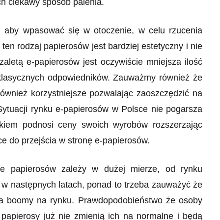
ch ciekawy sposób palenia.
, aby wpasować się w otoczenie, w celu rzucenia
ten rodzaj papierosów jest bardziej estetyczny i nie
letą e-papierosów jest oczywiście mniejsza ilość
h klasycznych odpowiedników. Zauważmy również że
ównież korzystniejsze pozwalając zaoszczędzić na
Sytuacji rynku e-papierosów w Polsce nie pogarsza
okiem podnosi ceny swoich wyrobów rozszerzając
ce do przejścia w stronę e-papierosów.
ć e papierosów zależy w dużej mierze, od rynku
ł w następnych latach, ponad to trzeba zauważyć że
na boomy na rynku. Prawdopodobieństwo że osoby
 papierosy już nie zmienią ich na normalne i będą