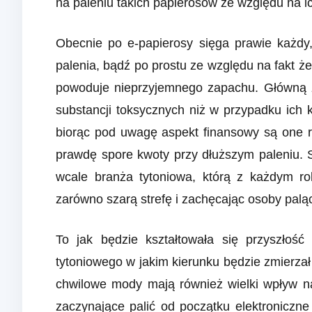
na paleniu takich papierosów ze względu na i
Obecnie po e-papierosy sięga prawie każdy
palenia, bądź po prostu ze względu na fakt że 
powoduje nieprzyjemnego zapachu. Główną za
substancji toksycznych niż w przypadku ic
biorąc pod uwagę aspekt finansowy są one r
prawdę spore kwoty przy dłuższym paleniu. 
wcale branża tytoniowa, którą z każdym r
zarówno szarą strefę i zachęcając osoby palą
To jak będzie kształtowała się przyszłoś
tytoniowego w jakim kierunku będzie zmierza
chwilowe mody mają również wielki wpływ 
zaczynające palić od początku elektroniczne