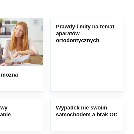
Prawdy i mity na temat
aparatów
ortodontycznych
i można
owy –
Wypadek nie swoim
anie
samochodem a brak OC