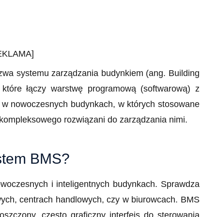
EKLAMA]
azwa systemu zarządzania budynkiem (ang. Building
 które łączy warstwę programową (softwarową) z
ne w nowoczesnych budynkach, w których stosowane
a kompleksowego rozwiązani do zarządzania nimi.
ystem BMS?
oczesnych i inteligentnych budynkach. Sprawdza
wych, centrach handlowych, czy w biurowcach. BMS
oszczony, często graficzny interfejs do sterowania