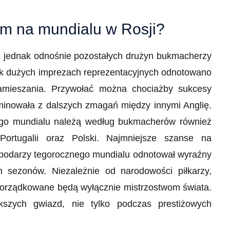
em na mundialu w Rosji?
y, jednak odnośnie pozostałych drużyn bukmacherzy
tak dużych imprezach reprezentacyjnych odnotowano
 zamieszania. Przywołać można chociażby sukcesy
liminowała z dalszych zmagań między innymi Anglię.
ego mundialu należą według bukmacherów również
Portugalii oraz Polski. Najmniejsze szanse na
spodarzy tegorocznego mundialu odnotował wyraźny
ch sezonów. Niezależnie od narodowości piłkarzy,
porządkowane będą wyłącznie mistrzostwom świata.
szych gwiazd, nie tylko podczas prestiżowych