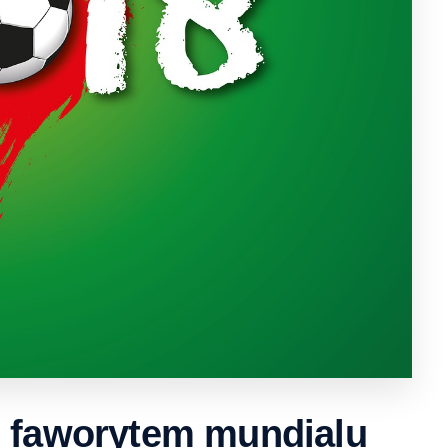
m faworytem mundialu