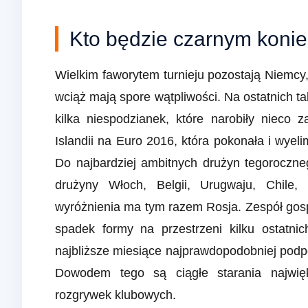
Kto będzie czarnym koni
Wielkim faworytem turnieju pozostają Niemc
wciąż mają spore wątpliwości. Na ostatnich 
kilka niespodzianek, które narobiły nieco
Islandii na Euro 2016, która pokonała i wye
Do najbardziej ambitnych drużyn tegoroczn
drużyny Włoch, Belgii, Urugwaju, Chile, 
wyróżnienia ma tym razem Rosja. Zespół go
spadek formy na przestrzeni kilku ostatni
najbliższe miesiące najprawdopodobniej pod
Dowodem tego są ciągłe starania najwięk
rozgrywek klubowych.