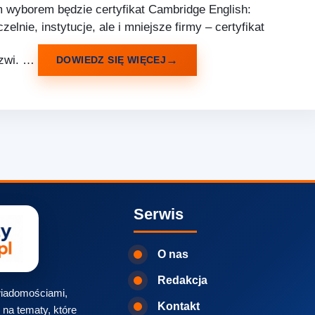
m wyborem będzie certyfikat Cambridge English:
nie, instytucje, ale i mniejsze firmy – certyfikat
rzwi. …
DOWIEDZ SIĘ WIĘCEJ
Serwis
O nas
Redakcja
 wiadomościami,
Kontakt
na tematy, które