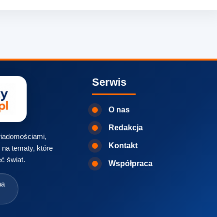
Serwis
O nas
Redakcja
 wiadomościami,
Kontakt
na tematy, które
ć świat.
Współpraca
na