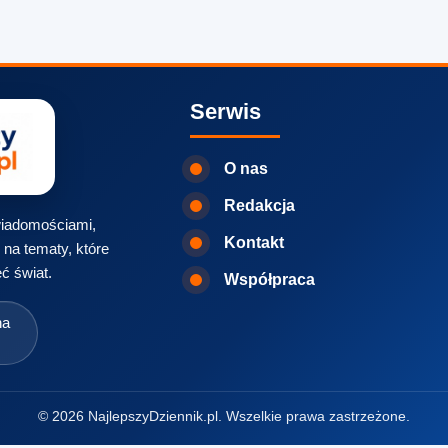
Serwis
O nas
Redakcja
 wiadomościami,
Kontakt
na tematy, które
ć świat.
Współpraca
na
© 2026 NajlepszyDziennik.pl. Wszelkie prawa zastrzeżone.