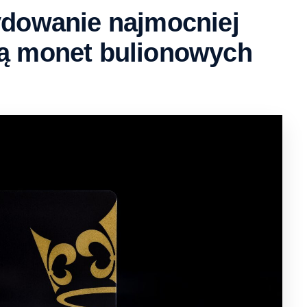
ydowanie najmocniej
ją monet bulionowych