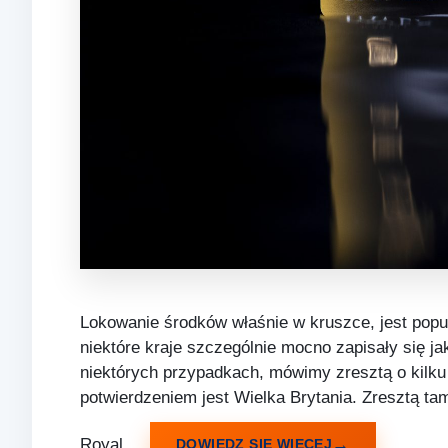
Lokowanie środków właśnie w kruszce, jest popu
niektóre kraje szczególnie mocno zapisały się j
niektórych przypadkach, mówimy zresztą o kilk
potwierdzeniem jest Wielka Brytania. Zresztą ta
Royal …
DOWIEDZ SIĘ WIĘCEJ