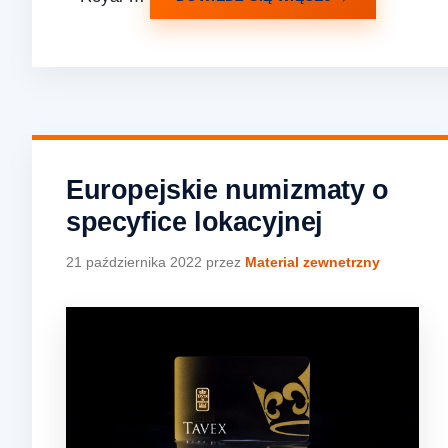
Europejskie numizmaty o
specyfice lokacyjnej
21 października 2022
przez
Material zewnetrzny