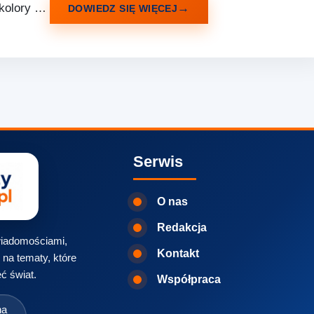
a kolory …
DOWIEDZ SIĘ WIĘCEJ
Serwis
O nas
Redakcja
 wiadomościami,
Kontakt
na tematy, które
ć świat.
Współpraca
na