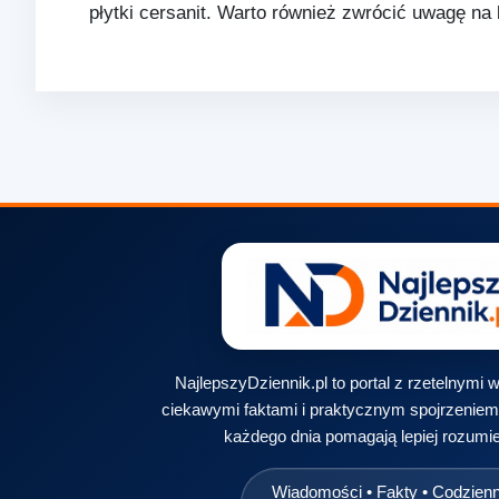
płytki cersanit. Warto również zwrócić uwagę n
NajlepszyDziennik.pl to portal z rzetelnymi
ciekawymi faktami i praktycznym spojrzeniem 
każdego dnia pomagają lepiej rozumie
Wiadomości • Fakty • Codzien