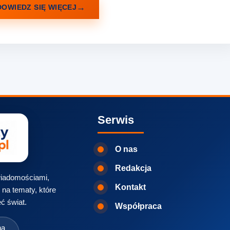
DOWIEDZ SIĘ WIĘCEJ
Serwis
O nas
Redakcja
 wiadomościami,
Kontakt
na tematy, które
ć świat.
Współpraca
na