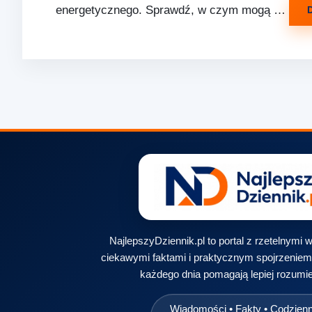
energetycznego. Sprawdź, w czym mogą …
NajlepszyDziennik.pl to portal z rzetelnymi
ciekawymi faktami i praktycznym spojrzeniem 
każdego dnia pomagają lepiej rozumie
Wiadomości • Fakty • Codzien