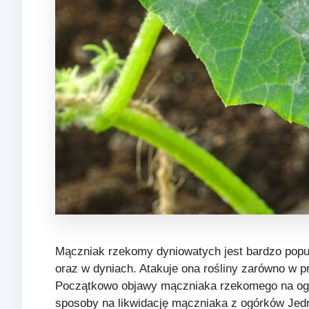
Mączniak rzekomy dyniowatych jest bardzo popul
oraz w dyniach. Atakuje ona rośliny zarówno w p
Początkowo objawy mączniaka rzekomego na ogór
sposoby na likwidację mączniaka z ogórków Jedn