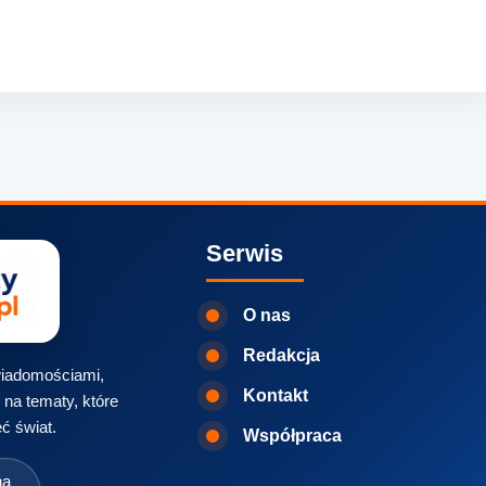
Serwis
O nas
Redakcja
 wiadomościami,
Kontakt
na tematy, które
ć świat.
Współpraca
na