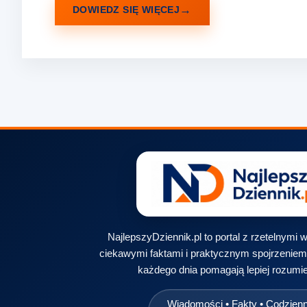
DOWIEDZ SIĘ WIĘCEJ
NajlepszyDziennik.pl to portal z rzetelnymi
ciekawymi faktami i praktycznym spojrzeniem 
każdego dnia pomagają lepiej rozumie
Wiadomości • Fakty • Codzien