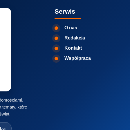
Serwis
O nas
Redakcja
Kontakt
Współpraca
iadomościami,
 tematy, które
świat.
dza