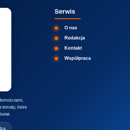
Serwis
O nas
Redakcja
Kontakt
Współpraca
iadomościami,
 tematy, które
świat.
dza