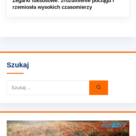
Zegarki luksusowe: zrozumienie pociągu i
rzemiosła wysokich czasomierzy
Szukaj
Szukaj: