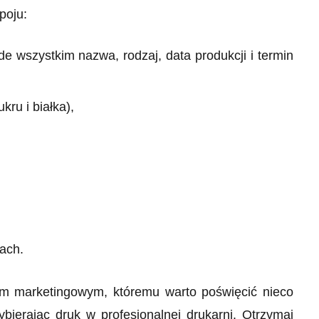
poju:
e wszystkim nazwa, rodzaj, data produkcji i termin
kru i białka),
jach.
iem marketingowym, któremu warto poświęcić nieco
bierając druk w profesjonalnej drukarni. Otrzymaj