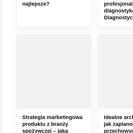
najlepsze?
profesjona
diagnostyk
Diagnostyc
Strategia marketingowa
Idealne arc
produktu z branży
jak zaplan
spożywczej – jaką
przechowy