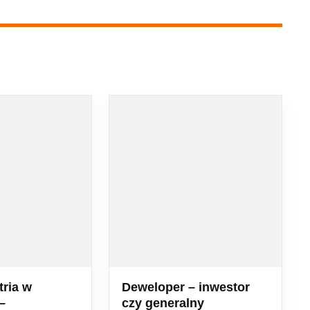
ria w
Deweloper – inwestor
–
czy generalny