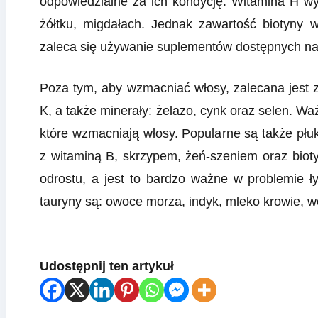
odpowiedzialne za ich kondycję. Witamina H wy
żółtku, migdałach. Jednak zawartość biotyny w
zaleca się używanie suplementów dostępnych na
Poza tym, aby wzmacniać włosy, zalecana jest z
K, a także minerały: żelazo, cynk oraz selen. W
które wzmacniają włosy. Popularne są także pł
z witaminą B, skrzypem, żeń-szeniem oraz bioty
odrostu, a jest to bardzo ważne w problemie ł
tauryny są: owoce morza, indyk, mleko krowie, w
Udostępnij ten artykuł