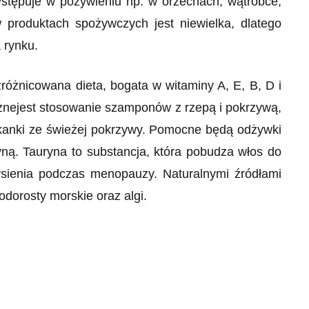
stępuje w pożywieniu np. w orzechach, wątróbce,
 produktach spożywczych jest niewielka, dlatego
 rynku.
różnicowana dieta, bogata w witaminy A, E, B, D i
ażnejest stosowanie szamponów z rzepą i pokrzywą,
ukanki ze świeżej pokrzywy. Pomocne będą odżywki
ną. Tauryna to substancja, która pobudza włos do
ysienia podczas menopauzy. Naturalnymi źródłami
odorosty morskie oraz algi.