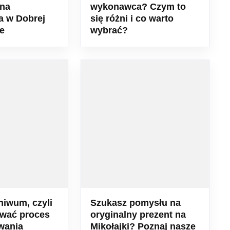
lna
wykonawca? Czym to
a w Dobrej
się różni i co warto
e
wybrać?
hiwum, czyli
Szukasz pomysłu na
ować proces
oryginalny prezent na
wania
Mikołajki? Poznaj nasze