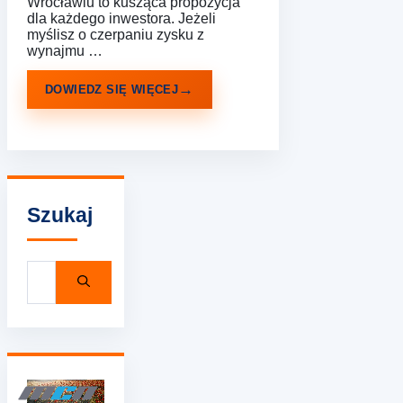
Wrocławiu to kusząca propozycja
dla każdego inwestora. Jeżeli
myślisz o czerpaniu zysku z
wynajmu …
DOWIEDZ SIĘ WIĘCEJ
Szukaj
Szukaj: