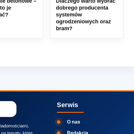
ie betonowe –
Dlaczego warto wybrać
to je
dobrego producenta
ać?
systemów
ogrodzeniowych oraz
bram?
Serwis
O nas
 wiadomościami,
na tematy, które
Redakcja