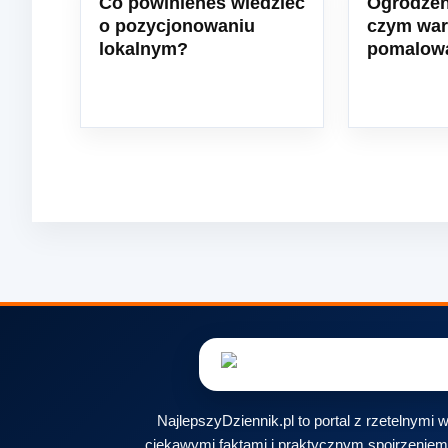
Co powinieneś wiedzieć
Ogrodzen
o pozycjonowaniu
czym war
lokalnym?
pomalow
NajlepszyDziennik.pl to portal z rzetelnymi
ciekawymi faktami i praktycznym spojrzeniem 