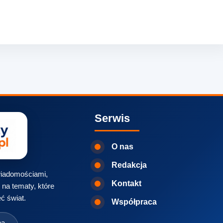
Serwis
O nas
Redakcja
 wiadomościami,
Kontakt
na tematy, które
ć świat.
Współpraca
na