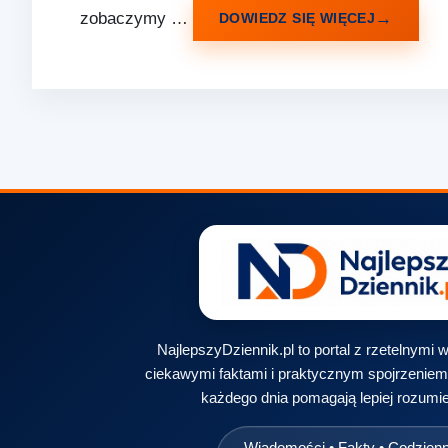
zobaczymy …
DOWIEDZ SIĘ WIĘCEJ
NajlepszyDziennik.pl to portal z rzetelnymi
ciekawymi faktami i praktycznym spojrzeniem 
każdego dnia pomagają lepiej rozumie
Wiadomości • Fakty • Codzien