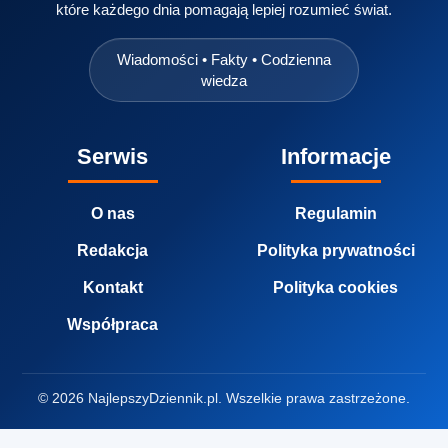
które każdego dnia pomagają lepiej rozumieć świat.
Wiadomości • Fakty • Codzienna
wiedza
Serwis
Informacje
O nas
Regulamin
Redakcja
Polityka prywatności
Kontakt
Polityka cookies
Współpraca
© 2026 NajlepszyDziennik.pl. Wszelkie prawa zastrzeżone.