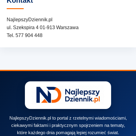
Kontakt
NajlepszyDziennik.pl
ul. Szekspira 4 01-913 Warszawa
Tel. 577 904 448
NajlepszyDziennik.pl to portal z rzetelnymi wiadomościami,
ciekawymi faktami i praktycznym spojrzeniem na tematy,
które każdego dnia pomagają lepiej rozumieć świat.